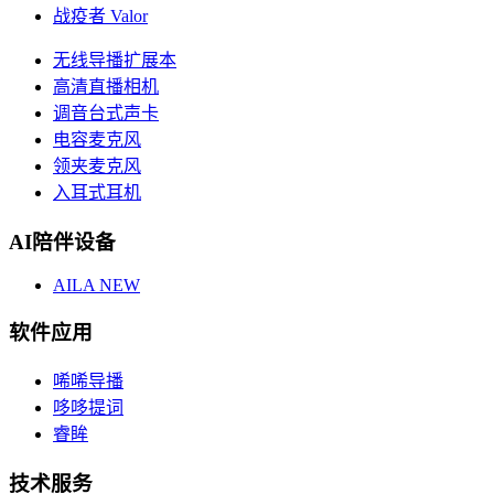
战疫者 Valor
无线导播扩展本
高清直播相机
调音台式声卡
电容麦克风
领夹麦克风
入耳式耳机
AI陪伴设备
AILA
NEW
软件应用
唏唏导播
哆哆提词
睿眸
技术服务